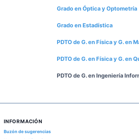
a
a
Grado en Óptica y Optometría
F
D
a
o
Grado en Estadística
c
c
u
e
l
n
PDTO de G. en Física y G. en 
t
c
a
i
PDTO de G. en Física y G. en Q
d
a
PDTO de G. en Ingeniería Infor
INFORMACIÓN
Buzón de sugerencias