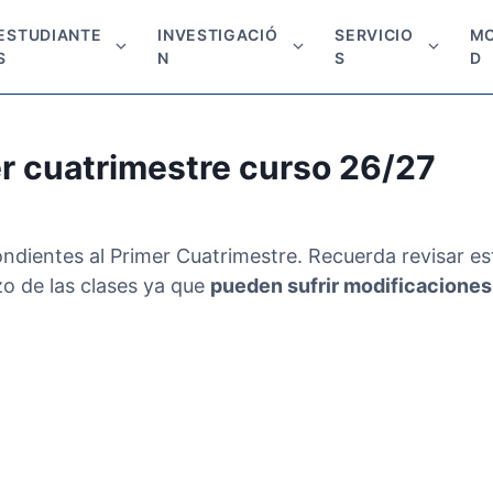
ESTUDIANTE
INVESTIGACIÓ
SERVICIO
MO
M
M
M
S
N
S
D
o
o
o
s
s
s
t
t
t
er cuatrimestre curso 26/27
r
r
r
a
a
a
r
r
r
s
s
s
ondientes al Primer Cuatrimestre. Recuerda revisar es
u
u
u
zo de las clases ya que
pueden sufrir modificaciones
b
b
b
m
m
m
e
e
e
n
n
n
ú
ú
ú
p
p
p
a
a
a
r
r
r