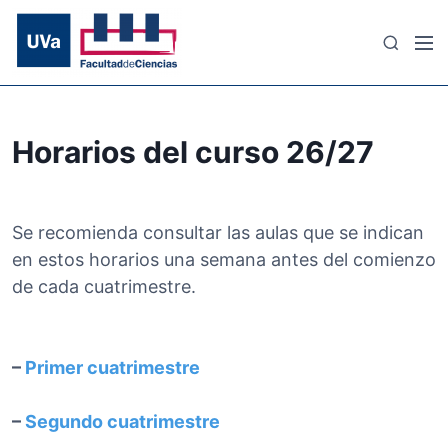
S
a
M
B
l
e
u
t
n
s
a
ú
c
r
a
Horarios del curso 26/27
a
r
l
c
o
Se recomienda consultar las aulas que se indican
n
en estos horarios una semana antes del comienzo
t
de cada cuatrimestre.
e
n
i
–
Primer cuatrimestre
d
o
–
Segundo cuatrimestre