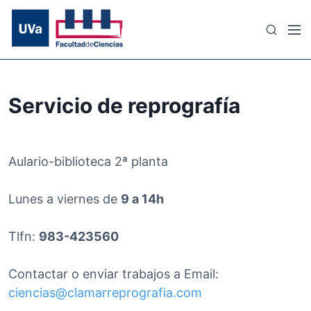
S
a
M
B
l
e
u
t
n
s
a
ú
c
r
a
Servicio de reprografía
a
r
l
c
o
Aulario-biblioteca 2ª planta
n
t
Lunes a viernes de
9 a 14h
e
n
Tlfn:
983-423560
i
d
Contactar o enviar trabajos a Email:
o
ciencias@clamarreprografia.com