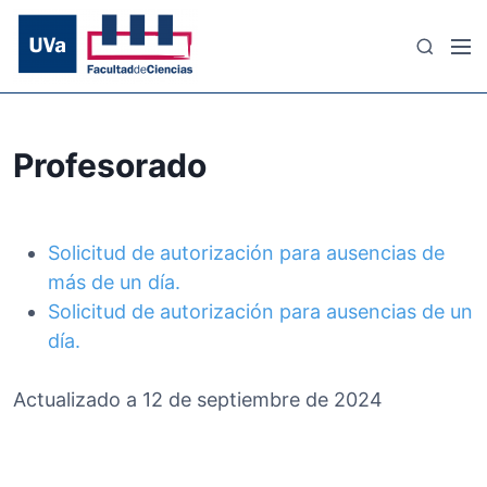
S
a
M
B
l
e
u
t
n
s
a
ú
c
r
a
Profesorado
a
r
l
c
o
Solicitud de autorización para ausencias de
n
más de un día.
t
Solicitud de autorización para ausencias de un
e
día.
n
i
Actualizado a 12 de septiembre de 2024
d
o