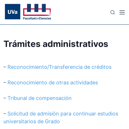
S
a
M
B
l
e
u
t
n
s
a
ú
c
r
a
Trámites administrativos
a
r
l
c
o
–
Reconocimiento/Transferencia de créditos
n
t
–
Reconocimiento de otras actividades
e
n
–
Tribunal de compensación
i
d
–
Solicitud de admisión para continuar estudios
o
universitarios de Grado